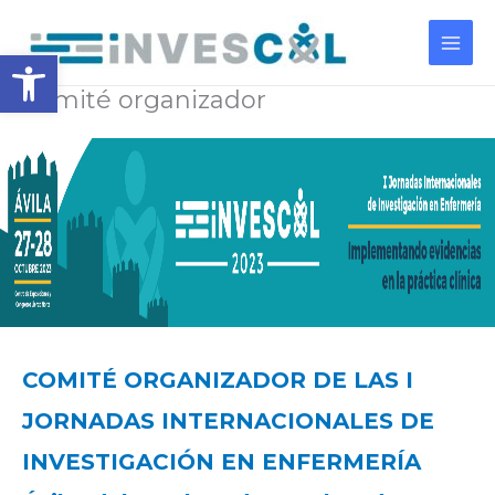
Ir
al
Abrir barra de herramientas
contenido
Comité organizador
COMITÉ ORGANIZADOR DE LAS I
JORNADAS INTERNACIONALES DE
INVESTIGACIÓN EN ENFERMERÍA